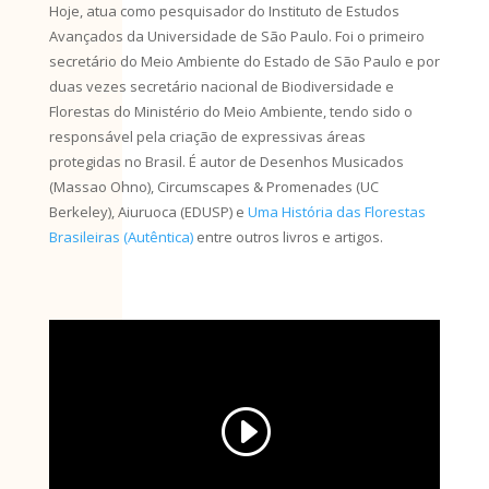
Zé Pedro de Oliveira Costa
nasceu em Taubaté, São
Paulo. É graduado em Arquitetura e Urbanismo pela
Universidade Mackenzie, mestre em Planejamento
Ambiental pela Universidade da Califórnia e doutor em
Estruturas Ambientais pela Universidade de São Paulo,
onde atuou como professor por mais de quarenta anos.
Hoje, atua como pesquisador do Instituto de Estudos
Avançados da Universidade de São Paulo. Foi o primeiro
secretário do Meio Ambiente do Estado de São Paulo e por
duas vezes secretário nacional de Biodiversidade e
Florestas do Ministério do Meio Ambiente, tendo sido o
responsável pela criação de expressivas áreas
protegidas no Brasil. É autor de Desenhos Musicados
(Massao Ohno), Circumscapes & Promenades (UC
Berkeley), Aiuruoca (EDUSP) e
Uma História das Florestas
Brasileiras (Autêntica)
entre outros livros e artigos.