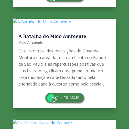
a última mostra da flora original do nosso
território. Enormes esforços estão sendo feitos
pelos Governos Federal e Estadual para sua
preservação. Parques estaduais, áreas de
preservação ambiental e áreas tombadas são...
LER MAIS
A Batalha do Meio Ambiente
Meio Ambiente
Este livro trata das realizações do Governo
Montoro na área do meio ambien­te no Estado
de São Paulo e as repercussões positivas que
elas tiveram significam uma grande mudança.
Essa mudan­ça é caracterizada tanto pela