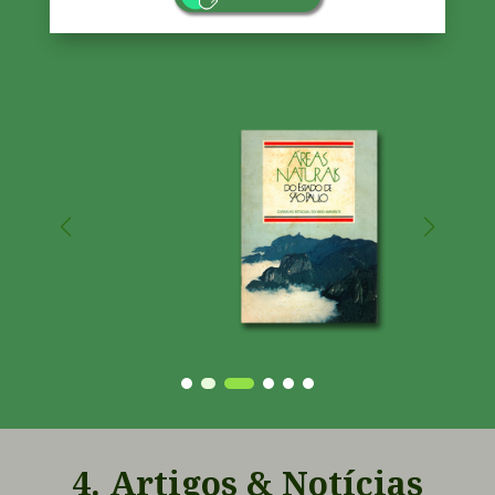
novembro de 1988 e é constituído por 8 estados
brasileiros que abrigam remanescentes desse
ecossistema. Seu objetivo prioritário é a
proteção e conservação da Mata Atlântica,
inexistindo para tanto limites interestaduais....
LER MAIS